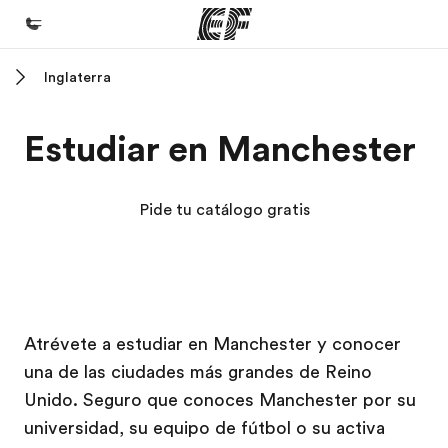
Inglaterra
Inicio
Bienvenido a EF
Estudiar en Manchester
Programas
Ver todo lo que hacemos
Pide tu catálogo gratis
Oficinas
Encuentra una oficina
Sobre nosotros
Campus EF
Campus EF
Campus EF
Campus EF
Atrévete a estudiar en Manchester y conocer
Quiénes somos
una de las ciudades más grandes de Reino
Trabajos
Unido. Seguro que conoces Manchester por su
Únete al equipo
universidad, su equipo de fútbol o su activa