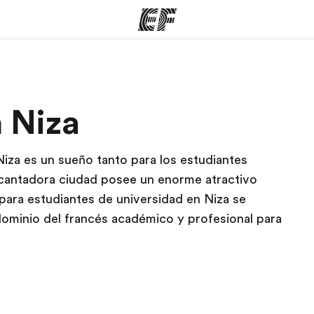
mas
Oficinas
Sobre
 Niza
ue hacemos
Encuentra una oficina
Quié
 Niza es un sueño tanto para los estudiantes
ncantadora ciudad posee un enorme atractivo
 para estudiantes de universidad en Niza se
 dominio del francés académico y profesional para