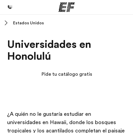
Estados Unidos
Inicio
Bienvenido a EF
Universidades en
Programas
Honolulú
Ver todo lo que hacemos
Oficinas
Pide tu catálogo gratis
Encuentra una oficina
Sobre nosotros
Quiénes somos
Campus EF
Campus EF
Campus EF
Campus EF
Trabajos
¿A quién no le gustaría estudiar en
universidades en Hawaii, donde los bosques
Únete al equipo
tropicales y los acantilados completan el paisaje