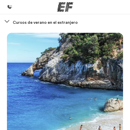
Cursos de verano en el extranjero
Inicio
Bienvenido a EF
Programas
Ver todo lo que hacemos
Oficinas
Encuentra una oficina
Sobre nosotros
Quiénes somos
Trabajos
Únete al equipo