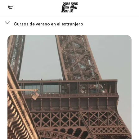
Cursos de verano en el extranjero
Inicio
Bienvenido a EF
Programas
Ver todo lo que hacemos
Oficinas
Encuentra una oficina
Sobre nosotros
Quiénes somos
Trabajos
Únete al equipo