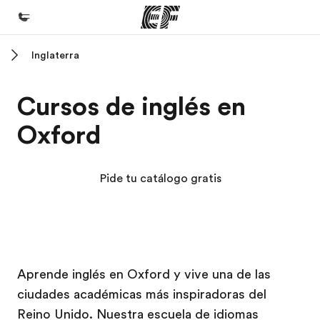
Inglaterra
Inicio
Bienvenido a EF
Cursos de inglés en
Programas
Oxford
Ver todo lo que hacemos
Oficinas
Pide tu catálogo gratis
Encuentra una oficina
Sobre nosotros
Quiénes somos
Campus EF
Campus EF
Trabajos
Aprende inglés en Oxford y vive una de las
ciudades académicas más inspiradoras del
Únete al equipo
Reino Unido. Nuestra escuela de idiomas