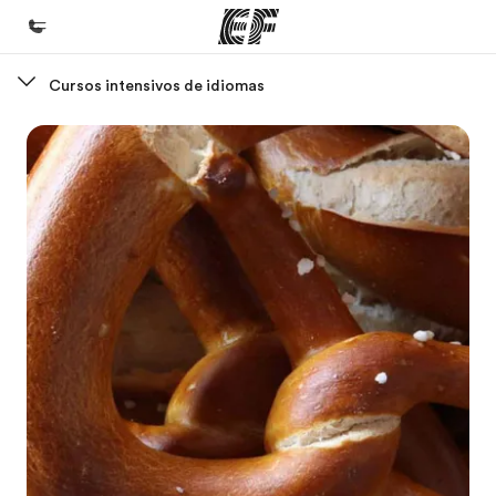
Cursos intensivos de idiomas
Inicio
Bienvenido a EF
Programas
Ver todo lo que hacemos
Oficinas
Encuentra una oficina
Sobre nosotros
Quiénes somos
Trabajos
Únete al equipo