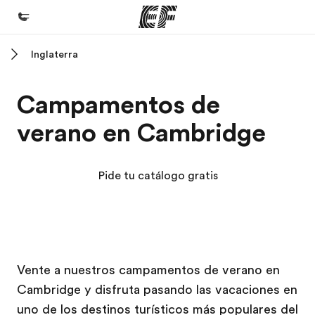
Inglaterra
Inicio
Bienvenido a EF
Campamentos de
Programas
verano en Cambridge
Ver todo lo que hacemos
Oficinas
Pide tu catálogo gratis
Encuentra una oficina
Sobre nosotros
Quiénes somos
Campus EF
Campus EF
Trabajos
Vente a nuestros campamentos de verano en
Cambridge y disfruta pasando las vacaciones en
Únete al equipo
uno de los destinos turísticos más populares del