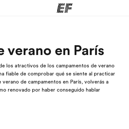
mas
Oficinas
Sobre
verano en París
ue hacemos
Encuentra una oficina
Quié
 de los atractivos de los campamentos de verano
ma fiable de comprobar qué se siente al practicar
ste verano de campamentos en París, volverás a
smo renovado por haber conseguido hablar