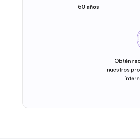
60 años
Obtén re
nuestros pr
inter