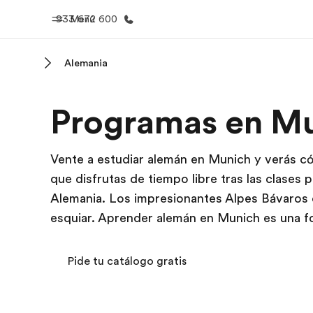
933 672 600
Menú
Alemania
Inicio
Progra
Programas en M
Bienvenido a EF
Ver todo lo q
Vente a estudiar alemán en Munich y verás cóm
que disfrutas de tiempo libre tras las clases
Alemania. Los impresionantes Alpes Bávaros 
esquiar. Aprender alemán en Munich es una fo
Pide tu catálogo gratis