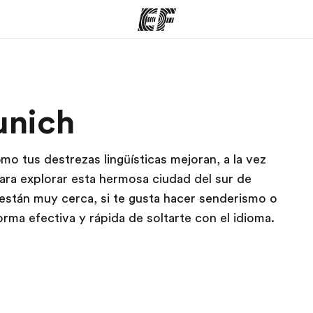
mas
Oficinas
Sobre
unich
ue hacemos
Encuentra una oficina
Quié
o tus destrezas lingüísticas mejoran, a la vez
 para explorar esta hermosa ciudad del sur de
están muy cerca, si te gusta hacer senderismo o
rma efectiva y rápida de soltarte con el idioma.