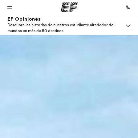
EF Opiniones
Descubre las historias de nuestros estudiante alrededor del
mundos en más de 50 destinos
Inicio
Programas
Oficinas
Sobre
Trabajos
nosotros
Bienvenido
Ver todo lo que
Encuentra
Únete al
a EF
hacemos
una oficina
equipo
Quiénes
somos