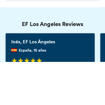
EF Los Angeles Reviews
Inés, EF Los Ángeles
España, 15 años
"Si estás buscando la mejor experiencia de tu
Catálogo gratis
vida, deberías viajar con EF. Tuve una
experiencia increíble conociendo a personas
encantadoras y quedándome con la mejor
familia anfitriona que podría haber pedido.
Visité muchos lugares, desde Los Ángeles
hasta San Francisco, y estaré eternamente