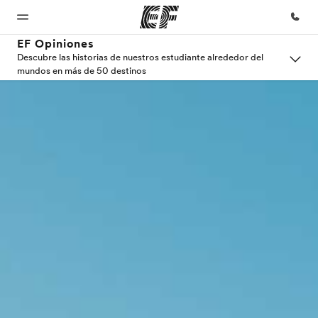
EF Opiniones
Descubre las historias de nuestros estudiante alrededor del
mundos en más de 50 destinos
Inicio
Programas
Oficinas
Sobre
Trabajos
nosotros
Bienvenido
Ver todo lo que
Encuentra
Únete al
a EF
hacemos
una oficina
equipo
Quiénes
somos