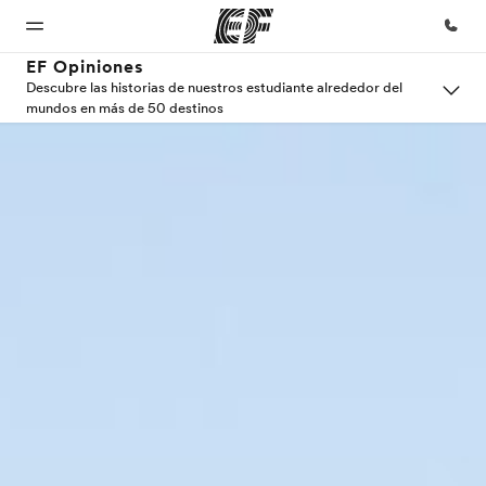
EF Opiniones
Descubre las historias de nuestros estudiante alrededor del
mundos en más de 50 destinos
Inicio
Programas
Oficinas
Sobre
Trabajos
nosotros
Bienvenido
Ver todo lo que
Encuentra
Únete al
a EF
hacemos
una oficina
equipo
Quiénes
somos