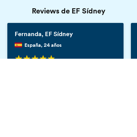
Reviews de EF Sídney
Fernanda, EF Sídney
España, 24 años
Viajar con EF ha sido la mejor experiencia de
Catálogo gratis
mi vida. Me fui 3 meses a Sydney y lo pase
increíble, las clases eran dinámicas porque
constantemente te hacían hablar con tus
compañeros de clase para que pudieras
poner en práctica el idioma y poder
desenvolverse mejor.