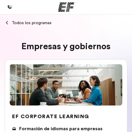
Todos los programas
Inicio
Bienvenido a EF
Empresas y gobiernos
Programas
Ver todo lo que hacemos
Oficinas
Encuentra una oficina
Sobre nosotros
Quiénes somos
Trabajos
EF CORPORATE LEARNING
Únete al equipo
Formación de idiomas para empresas