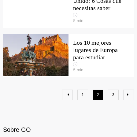
Unido: 6 Cosas que
necesitas saber
5
min
Los 10 mejores
lugares de Europa
para estudiar
5
min
1
2
3
Sobre GO