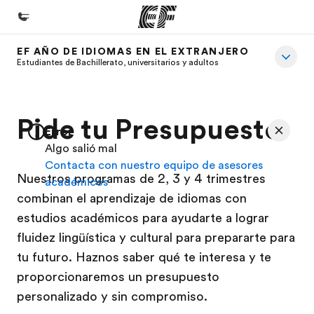
EF AÑO DE IDIOMAS EN EL EXTRANJERO
Inicio
Estudiantes de Bachillerato, universitarios y adultos
Bienvenido a EF
Programas
Pide tu Presupuesto
Error
Ver todo lo que hacemos
Algo salió mal
Contacta con nuestro equipo de asesores
Oficinas
Nuestros programas de 2, 3 y 4 trimestres
académicos
Encuentra una oficina
combinan el aprendizaje de idiomas con
Sobre nosotros
estudios académicos para ayudarte a lograr
fluidez lingüística y cultural para prepararte para
Quiénes somos
tu futuro. Haznos saber qué te interesa y te
Trabajos
proporcionaremos un presupuesto
Únete al equipo
personalizado y sin compromiso.