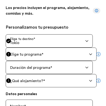
Los precios incluyen el programa, alojamiento,
comidas y más.
Personalizamos tu presupuesto
Elige tu destino
*
Tokio
Elige tu programa
*
mor
Duración del programa
*
¿Qué alojamiento?
*
mor
Datos personales