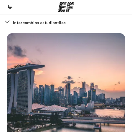
Intercambios estudiantiles
Inicio
Bienvenido a EF
Programas
Ver todo lo que hacemos
Oficinas
Encuentra una oficina
Sobre nosotros
Quiénes somos
Trabajos
Únete al equipo