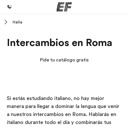
Italia
Inicio
Bienvenido a EF
Intercambios en Roma
Programas
Ver todo lo que hacemos
Pide tu catálogo gratis
Oficinas
Encuentra una oficina
Sobre nosotros
Campus EF
Campus EF
Si estás estudiando italiano, no hay mejor
Quiénes somos
manera para llegar a dominar la lengua que venir
Trabajos
a nuestros intercambios en Roma. Hablarás en
Únete al equipo
italiano durante todo el día y combinarás tus