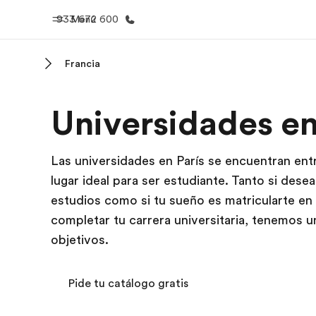
933 672 600
Menú
Francia
Inicio
Progra
Universidades en
Bienvenido a EF
Ver todo lo q
Las universidades en París se encuentran entr
lugar ideal para ser estudiante. Tanto si dese
estudios como si tu sueño es matricularte en 
completar tu carrera universitaria, tenemos 
objetivos.
Pide tu catálogo gratis