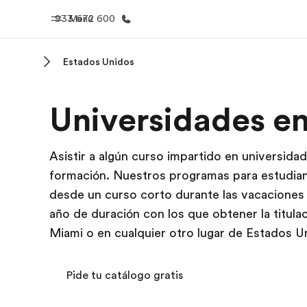
933 672 600
Menú
Estados Unidos
Inicio
Progra
Universidades e
Bienvenido a EF
Ver todo lo q
Asistir a algún curso impartido en universid
formación. Nuestros programas para estudian
desde un curso corto durante las vacaciones 
año de duración con los que obtener la titula
Miami o en cualquier otro lugar de Estados U
Pide tu catálogo gratis