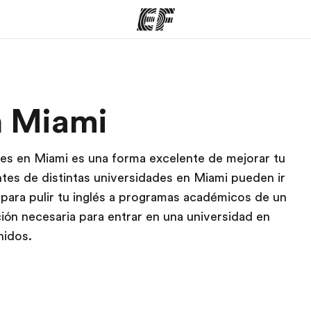
mas
Oficinas
Sobre
n Miami
ue hacemos
Encuentra una oficina
Quié
ades en Miami es una forma excelente de mejorar tu
tes de distintas universidades en Miami pueden ir
para pulir tu inglés a programas académicos de un
ción necesaria para entrar en una universidad en
nidos.