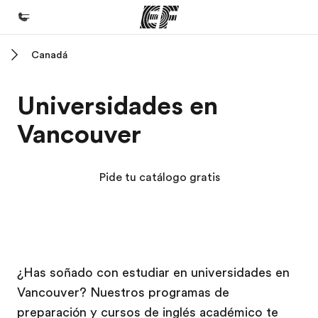
Canadá
Inicio
Bienvenido a EF
Universidades en
Programas
Vancouver
Ver todo lo que hacemos
Oficinas
Pide tu catálogo gratis
Encuentra una oficina
Sobre nosotros
Quiénes somos
Campus EF
Campus EF
Campus EF
Campus EF
Trabajos
¿Has soñado con estudiar en universidades en
Vancouver? Nuestros programas de
Únete al equipo
preparación y cursos de inglés académico te