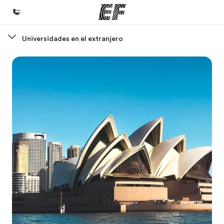
Universidades en el extranjero
Inicio
Bienvenido a EF
Programas
Ver todo lo que hacemos
Oficinas
Encuentra una oficina
Sobre nosotros
Quiénes somos
Trabajos
Únete al equipo