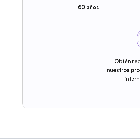
60 años
Obtén re
nuestros pr
inter