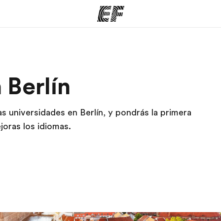
mas
Oficinas
Sobre
 Berlín
ue hacemos
Encuentra una oficina
Quié
as universidades en Berlín, y pondrás la primera
joras los idiomas.