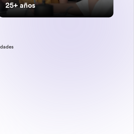
25+ años
edades