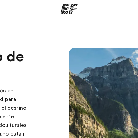
mas
Oficinas
Sobre
o de
ue hacemos
Encuentra una oficina
Quié
á
lés en
d para
 el destino
elente
iculturales
rano están