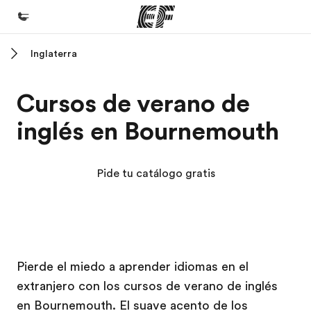
Inglaterra
Inicio
Bienvenido a EF
Cursos de verano de
Programas
inglés en Bournemouth
Ver todo lo que hacemos
Oficinas
Pide tu catálogo gratis
Encuentra una oficina
Sobre nosotros
Quiénes somos
Campus EF
Campus EF
Trabajos
Pierde el miedo a aprender idiomas en el
extranjero con los cursos de verano de inglés
Únete al equipo
en Bournemouth. El suave acento de los