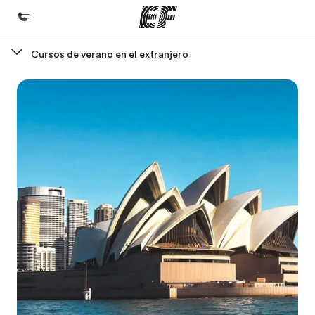
Cursos de verano en el extranjero
Inicio
Bienvenido a EF
Programas
Ver todo lo que hacemos
Oficinas
Encuentra una oficina
Sobre nosotros
Quiénes somos
Trabajos
Únete al equipo