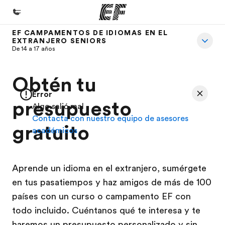
EF CAMPAMENTOS DE IDIOMAS EN EL
EXTRANJERO SENIORS
Inicio
De 14 a 17 años
Bienvenido a EF
Obtén tu
Programas
Error
Ver todo lo que hacemos
presupuesto
Algo salió mal
Contacta con nuestro equipo de asesores
Oficinas
gratuito
académicos
Encuentra una oficina
Sobre nosotros
Aprende un idioma en el extranjero, sumérgete
Quiénes somos
en tus pasatiempos y haz amigos de más de 100
Trabajos
países con un curso o campamento EF con
todo incluido. Cuéntanos qué te interesa y te
Únete al equipo
haremos un presupuesto personalizado y sin