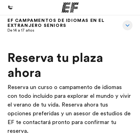
EF CAMPAMENTOS DE IDIOMAS EN EL
EXTRANJERO SENIORS
Inicio
De 14 a 17 años
Bienvenido a EF
Programas
Reserva tu plaza
Ver todo lo que hacemos
ahora
Oficinas
Encuentra una oficina
Reserva un curso o campamento de idiomas
con todo incluido para explorar el mundo y vivir
Sobre nosotros
el verano de tu vida. Reserva ahora tus
Quiénes somos
opciones preferidas y un asesor de estudios de
Trabajos
EF te contactará pronto para confirmar tu
reserva.
Únete al equipo