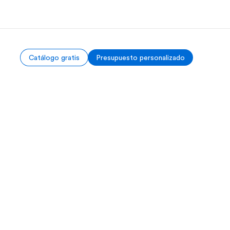
Catálogo gratis
Presupuesto personalizado
 nosotros
Trabajos
nes somos
Únete al equipo