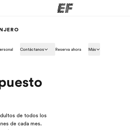
ANJERO
mas
Oficinas
Sobre
ersonal
Contáctanos
Reserva ahora
Más
ue hacemos
Encuentra una oficina
Quié
upuesto
dultos de todos los
lunes de cada mes.