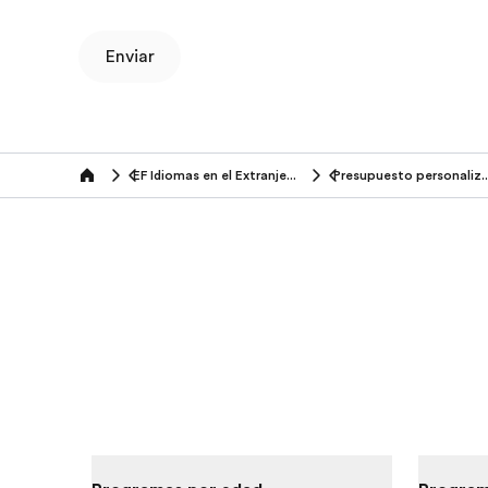
Enviar
EF Idiomas en el Extranjero (50+ años)
Presupuesto pers
Home