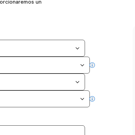
porcionaremos un
more info
more info