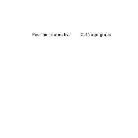
Reunión Informativa
Catálogo gratis
 nosotros
Trabajos
nes somos
Únete al equipo