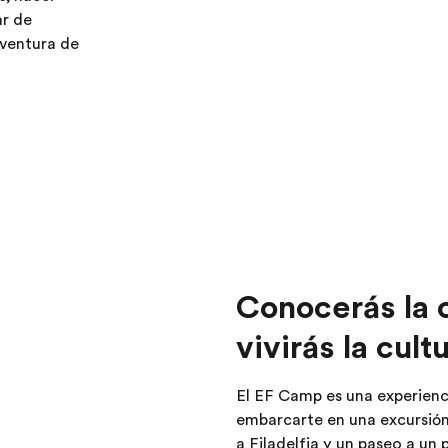
ar de
aventura de
Conocerás la 
vivirás la cul
El EF Camp es una experienci
embarcarte en una excursión 
a Filadelfia y un paseo a un