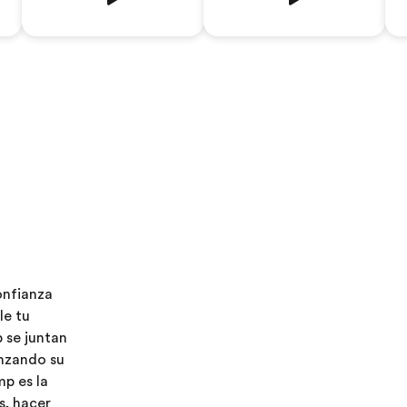
onfianza
le tu
 se juntan
enzando su
mp es la
s, hacer