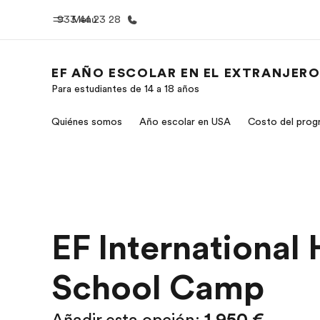
933 44 23 28
Menú
EF AÑO ESCOLAR EN EL EXTRANJER
Para estudiantes de 14 a 18 años
Inicio
Progra
Quiénes somos
Año escolar en USA
Costo del prog
Bienvenido a EF
Ver todo lo q
EF International 
School Camp