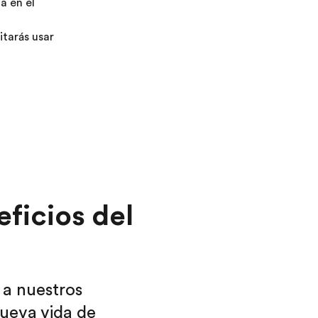
a en el
itarás usar
ficios del
r a nuestros
nueva vida de