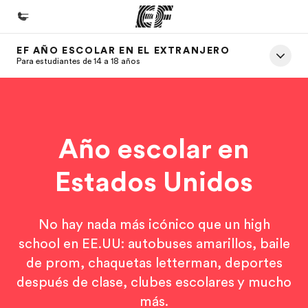
EF AÑO ESCOLAR EN EL EXTRANJERO
Inicio
Para estudiantes de 14 a 18 años
Bienvenido a EF
Programas
Ver todo lo que hacemos
Año escolar en
Oficinas
Estados Unidos
Encuentra una oficina
Sobre nosotros
No hay nada más icónico que un high
Quiénes somos
school en EE.UU: autobuses amarillos, baile
de prom, chaquetas letterman, deportes
Trabajos
después de clase, clubes escolares y mucho
Únete al equipo
más.