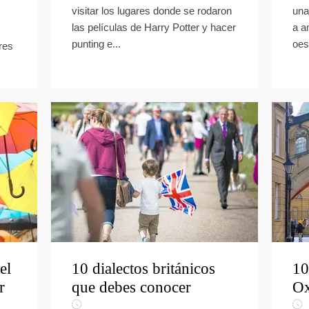
visitar los lugares donde se rodaron
una
las películas de Harry Potter y hacer
a a
punting e...
oest
res
el
10 dialectos británicos
10
r
que debes conocer
Ox