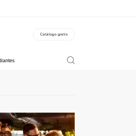
Catálogo gratis
 nosotros
Trabajos
nes somos
Únete al equipo
diantes