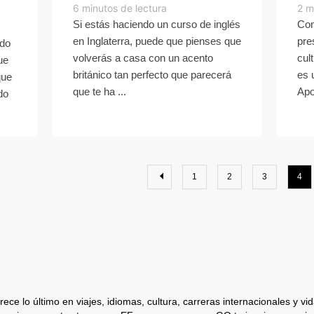
6
minutos de lectura
2
m
Si estás haciendo un curso de inglés
Con
en Inglaterra, puede que pienses que
pre
ido
volverás a casa con un acento
cul
ue
británico tan perfecto que parecerá
es 
que
que te ha ...
Apo
do
1
2
3
4
ece lo último en viajes, idiomas, cultura, carreras internacionales y vida