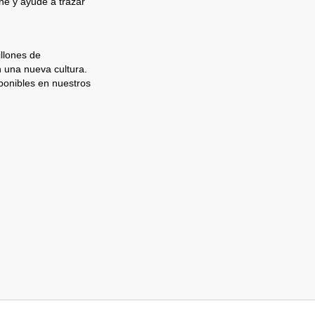
e y ayude a trazar
llones de
n una nueva cultura.
ponibles en nuestros