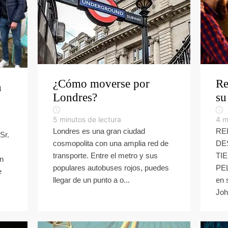
¿Cómo moverse por
Re
n
Londres?
su
5
minutos de lectura
4
m
Londres es una gran ciudad
RE
Sr.
cosmopolita con una amplia red de
DE
transporte. Entre el metro y sus
TI
en
populares autobuses rojos, puedes
PE
e
llegar de un punto a o...
en 
Joh