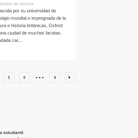
inutos de lectura
ocida por su universidad de
stigio mundial e impregnada de la
tura e historia británicas, Oxford
una ciudad de muchas facetas.
dada car...
5
6
9
 estudiantil.