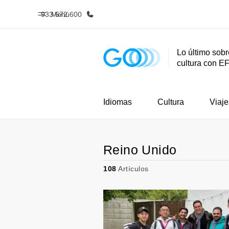
933 672 600
Menú
Lo último sobr
cultura con E
Inicio
Progra
Bienvenido a EF
Ver todo lo q
Idiomas
Cultura
Viaje
Reino Unido
108
Artículos