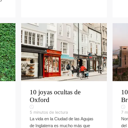
10 joyas ocultas de
10
Oxford
Br
5
minutos de lectura
7
m
La vida en la Ciudad de las Agujas
Nom
de Inglaterra es mucho más que
del