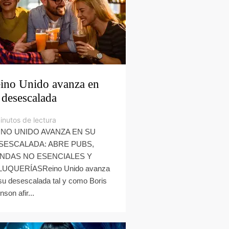
ino Unido avanza en
 desescalada
inutos de lectura
INO UNIDO AVANZA EN SU
SESCALADA: ABRE PUBS,
ENDAS NO ESENCIALES Y
LUQUERÍASReino Unido avanza
su desescalada tal y como Boris
nson afir...