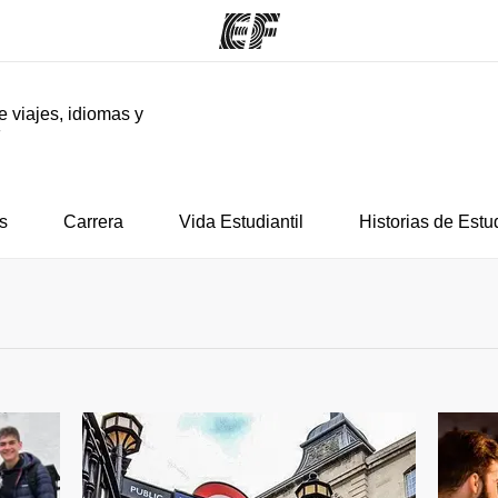
e viajes, idiomas y
F
mas
Oficinas
Sobre
ue hacemos
Encuentra una oficina
Quié
s
Carrera
Vida Estudiantil
Historias de Estu