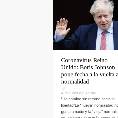
Coronavirus Reino
Unido: Boris Johnson
pone fecha a la vuelta a
normalidad
4
minutos de lectura
“Un camino sin retorno hacia la
libertad”La “nueva” normalidad no
gusta a nadie y la “vieja” normali
en Inglaterra está más cerca de l