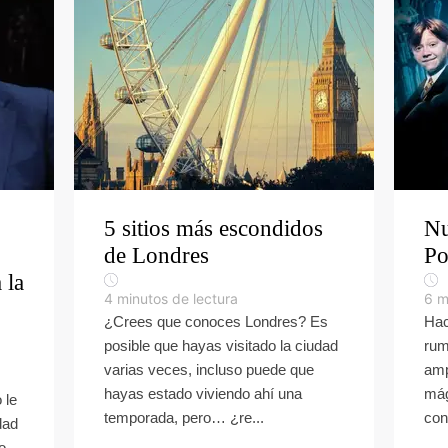
5 sitios más escondidos
Nu
de Londres
Po
 la
4
minutos de lectura
6
m
¿Crees que conoces Londres? Es
Hac
posible que hayas visitado la ciudad
rum
varias veces, incluso puede que
amp
hayas estado viviendo ahí una
mág
 le
temporada, pero… ¿re...
con
dad
o