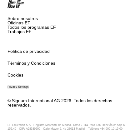
Sobre nosotros
Oficinas EF
Todos los programas EF
Trabajos EF
Política de privacidad
Términos y Condiciones
Cookies
Privacy Settings
© Signum International AG 2026. Todos los derechos
reservados.
EF Education S.A - Registro Mercantil de Madrid. Tomo 7.114, folio 136, sección 8ª hoja M-
155.49 - CIF: A28389500 - Calle Mayor 6, 4a 28013 Madrid – Teléfono +34 900 10 15 00