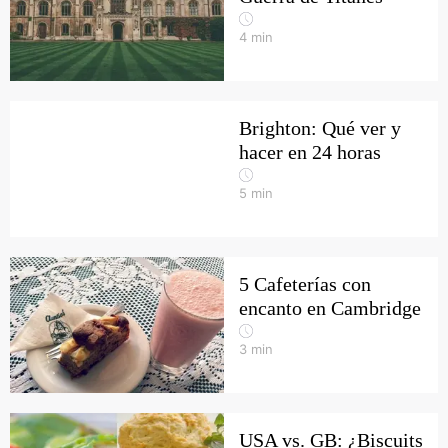
4
min
Brighton: Qué ver y
hacer en 24 horas
5
min
5 Cafeterías con
encanto en Cambridge
3
min
USA vs. GB: ¿Biscuits