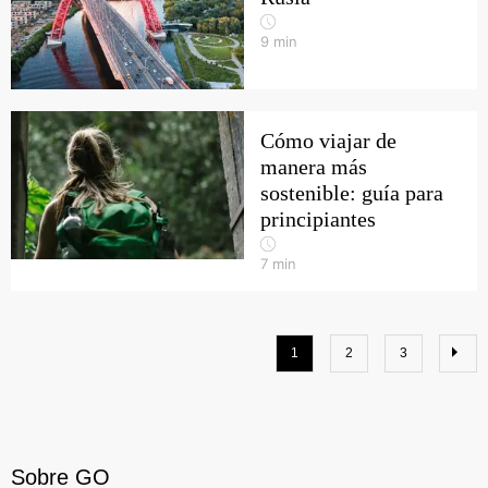
9
min
Cómo viajar de
manera más
sostenible: guía para
principiantes
7
min
1
2
3
Sobre GO