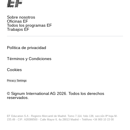
Sobre nosotros
Oficinas EF
Todos los programas EF
Trabajos EF
Política de privacidad
Términos y Condiciones
Cookies
Privacy Settings
© Signum International AG 2026. Todos los derechos
reservados.
EF Education S.A - Registro Mercantil de Madrid. Tomo 7.114, folio 136, sección 8ª hoja M-
155.49 - CIF: A28389500 - Calle Mayor 6, 4a 28013 Madrid – Teléfono +34 900 10 15 00