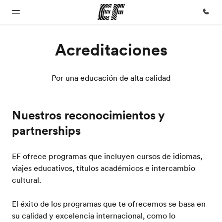
Acreditaciones
Inicio
Programas
Oficinas
Sobre
Trabajos
nosotros
Por una educación de alta calidad
Bienvenido
Ver todo lo que
Encuentra
Únete al
a EF
hacemos
una oficina
equipo
Quiénes
somos
Nuestros reconocimientos y
partnerships
EF ofrece programas que incluyen cursos de idiomas,
viajes educativos, títulos académicos e intercambio
cultural.
El éxito de los programas que te ofrecemos se basa en
su calidad y excelencia internacional, como lo