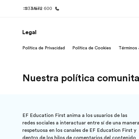
933 672 600
Menú
Legal
Inicio
Progra
Política de Privacidad
Política de Cookies
Términos 
Bienvenido a EF
Ver todo lo q
Nuestra política comunitar
EF Education First anima a los usuarios de las
redes sociales a interactuar entre sí de una maner
respetuosa en los canales de EF Education First y
dentro de los hilos de comentarios del contenido