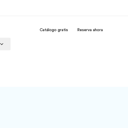
Catálogo gratis
Reserva ahora
 nosotros
Trabajos
nes somos
Únete al equipo