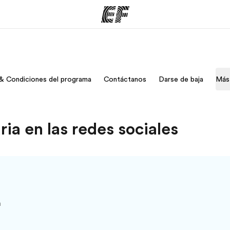
mas
Oficinas
Sobre
& Condiciones del programa
Contáctanos
Darse de baja
Más
ue hacemos
Encuentra una oficina
Quié
ia en las redes sociales
a