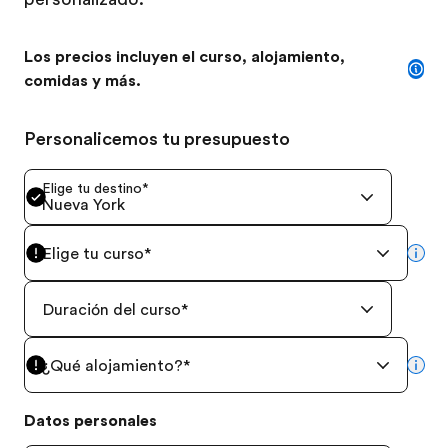
Los precios incluyen el curso, alojamiento,
comidas y más.
Personalicemos tu presupuesto
Elige tu destino
*
Nueva York
Elige tu curso
*
mor
Duración del curso
*
¿Qué alojamiento?
*
mor
Datos personales