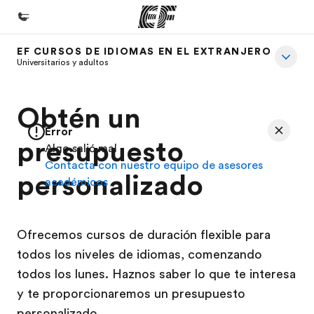
EF CURSOS DE IDIOMAS EN EL EXTRANJERO
Inicio
Universitarios y adultos
Bienvenido a EF
Obtén un
Programas
Error
Ver todo lo que hacemos
presupuesto
Algo salió mal
Contacta con nuestro equipo de asesores
Oficinas
personalizado
académicos
Encuentra una oficina
Sobre nosotros
Ofrecemos cursos de duración flexible para
Quiénes somos
todos los niveles de idiomas, comenzando
Trabajos
todos los lunes. Haznos saber lo que te interesa
y te proporcionaremos un presupuesto
Únete al equipo
personalizado.