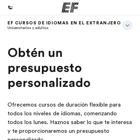
EF CURSOS DE IDIOMAS EN EL EXTRANJERO
Inicio
Universitarios y adultos
Bienvenido a EF
Obtén un
Programas
Ver todo lo que hacemos
presupuesto
Oficinas
personalizado
Encuentra una oficina
Sobre nosotros
Ofrecemos cursos de duración flexible para
Quiénes somos
todos los niveles de idiomas, comenzando
Trabajos
todos los lunes. Haznos saber lo que te interesa
y te proporcionaremos un presupuesto
Únete al equipo
personalizado.