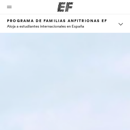
PROGRAMA DE FAMILIAS ANFITRIONAS EF
Aloja a estudiantes internacionales en España
Inicio
Programas
Oficinas
Sobre
Trabajos
nosotros
Bienvenido
Ver todo lo que
Encuentra
Únete al
a EF
hacemos
una oficina
equipo
Quiénes
somos