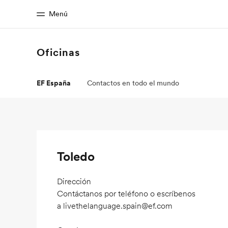
Menú
Oficinas
Inicio
Progra
EF España
Contactos en todo el mundo
Bienvenido a EF
Ver todo lo qu
Toledo
Dirección
Contáctanos por teléfono o escríbenos
a
livethelanguage.spain@ef.com