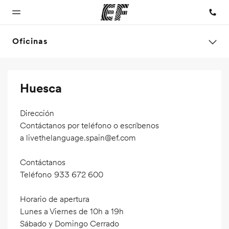
Oficinas
Inicio
Programas
Oficinas
Sobre
Trabajos
Huesca
nosotros
Bienvenido a
Ver todo lo que
Encuentra
Únete al
EF
hacemos
una oficina
equipo
Quiénes
Dirección
somos
Contáctanos por teléfono o escríbenos
a
livethelanguage.spain@ef.com
Contáctanos
Teléfono
933 672 600
Horario de apertura
Lunes a Viernes de 10h a 19h
Sábado y Domingo Cerrado