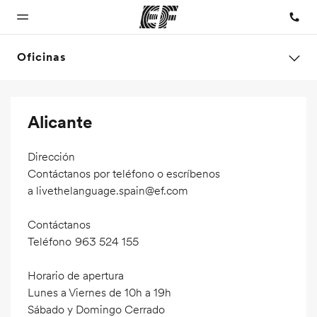
Oficinas
Inicio
Programas
Oficinas
Sobre
Trabajos
Alicante
nosotros
Bienvenido a
Ver todo lo que
Encuentra
Únete al
EF
hacemos
una oficina
equipo
Quiénes
Dirección
somos
Contáctanos por teléfono o escríbenos
a
livethelanguage.spain@ef.com
Contáctanos
Teléfono
963 524 155
Horario de apertura
Lunes a Viernes de 10h a 19h
Sábado y Domingo Cerrado