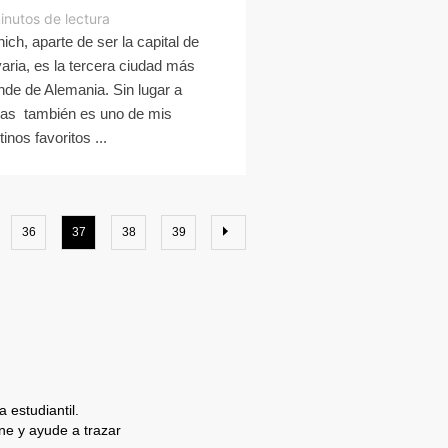
inutos de lectura
ich, aparte de ser la capital de
aria, es la tercera ciudad más
nde de Alemania. Sin lugar a
as también es uno de mis
inos favoritos ...
36
37
38
39
 estudiantil.
e y ayude a trazar