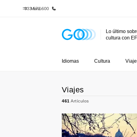
933 672 600
Menú
Lo último sobr
cultura con E
Inicio
Progra
Bienvenido a EF
Ver todo lo q
Idiomas
Cultura
Viaje
Viajes
461
Artículos