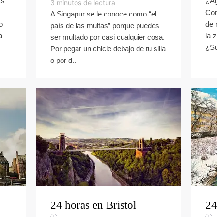
Es
¿Ag
3
minutos de lectura
Com
A Singapur se le conoce como “el
o
de 
país de las multas” porque puedes
a
la 
ser multado por casi cualquier cosa.
¿Su
Por pegar un chicle debajo de tu silla
o por d...
24 horas en Bristol
24