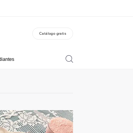
Catálogo gratis
 nosotros
Trabajos
nes somos
Únete al equipo
diantes