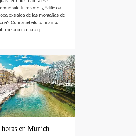
uas termales naturales?
pruébalo tú mismo. ¿Edificios
roca extraída de las montañas de
zona? Compruébalo tú mismo.
blime arquitectura q...
 horas en Munich