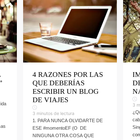
L
4 RAZONES POR LAS
I
”
QUE DEBERÍAS
D
ESCRIBIR UN BLOG
N
DE VIAJES
ida
3
m
¿Qu
3
minutos de lectura
cab
1. PARA NUNCA OLVIDARTE DE
sas
Sin
ESE #momentoEF (O DE
com
NINGUNA OTRA COSA QUE