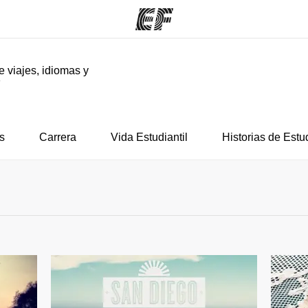
e viajes, idiomas y
F
mas
Oficinas
Sobre
ue hacemos
Encuentra una oficina
Quié
s
Carrera
Vida Estudiantil
Historias de Estu