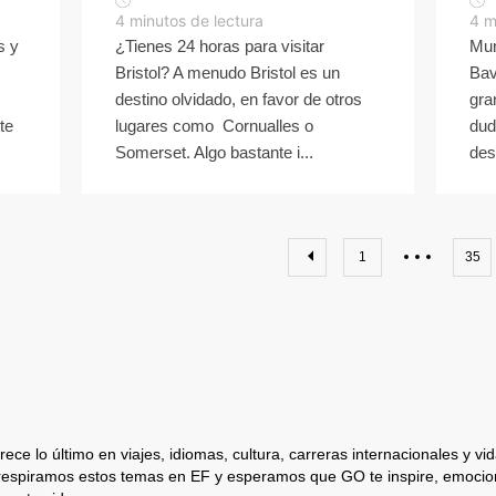
4
minutos de lectura
4
m
s y
¿Tienes 24 horas para visitar
Mun
Bristol? A menudo Bristol es un
Bav
destino olvidado, en favor de otros
gra
te
lugares como Cornualles o
dud
Somerset. Algo bastante i...
dest
1
35
ece lo último en viajes, idiomas, cultura, carreras internacionales y vida
respiramos estos temas en EF y esperamos que GO te inspire, emocion