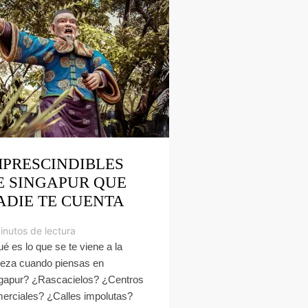
MPRESCINDIBLES
E SINGAPUR QUE
ADIE TE CUENTA
inutos de lectura
é es lo que se te viene a la
eza cuando piensas en
gapur? ¿Rascacielos? ¿Centros
erciales? ¿Calles impolutas?