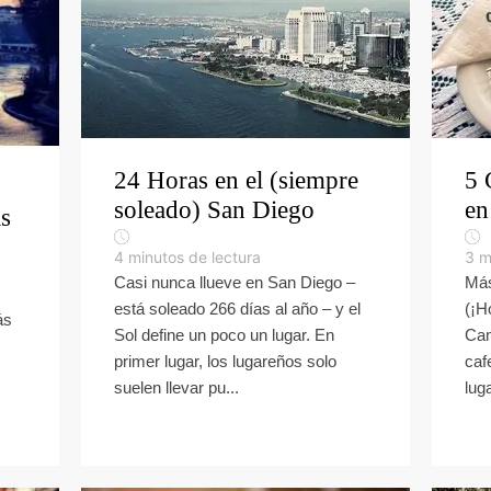
24 Horas en el (siempre
5 
soleado) San Diego
en
ás
4
minutos de lectura
3
m
Casi nunca llueve en San Diego –
Más
está soleado 266 días al año – y el
(¡H
ás
Sol define un poco un lugar. En
Cam
primer lugar, los lugareños solo
caf
suelen llevar pu...
lug