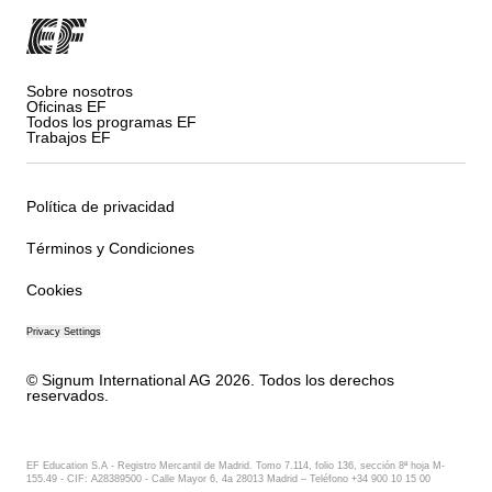
Sobre nosotros
Oficinas EF
Todos los programas EF
Trabajos EF
Política de privacidad
Términos y Condiciones
Cookies
Privacy Settings
© Signum International AG 2026. Todos los derechos
reservados.
EF Education S.A - Registro Mercantil de Madrid. Tomo 7.114, folio 136, sección 8ª hoja M-
155.49 - CIF: A28389500 - Calle Mayor 6, 4a 28013 Madrid – Teléfono +34 900 10 15 00