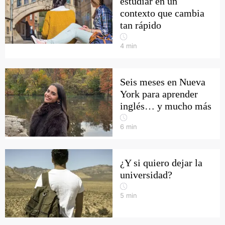
estudiar en un
contexto que cambia
tan rápido
4
min
Seis meses en Nueva
York para aprender
inglés… y mucho más
6
min
¿Y si quiero dejar la
universidad?
5
min