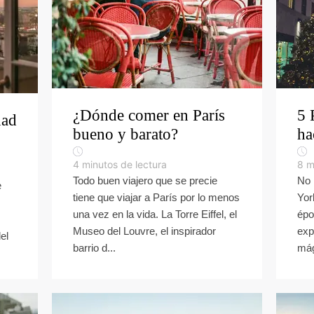
¿Dónde comer en París
5 
dad
bueno y barato?
ha
4
minutos de lectura
8
m
Todo buen viajero que se precie
No 
e
tiene que viajar a París por lo menos
Yor
una vez en la vida. La Torre Eiffel, el
épo
Museo del Louvre, el inspirador
exp
el
barrio d...
mág