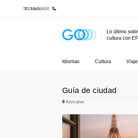
933 672 600
Menú
Lo último sobr
cultura con E
Inicio
Progra
Bienvenido a EF
Ver todo lo q
Idiomas
Cultura
Viaje
Guía de ciudad
9
Artículos