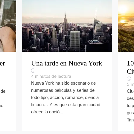
er
Una tarde en Nueva York
10
Ci
4
minutos de lectura
Nueva York ha sido escenario de
5
m
numerosas películas y series de
 de
Ciu
todo tipo; acción, romance, ciencia
des
ficción… Y es que esta gran ciudad
mo
tu 
ofrece la opció...
gus
Tant