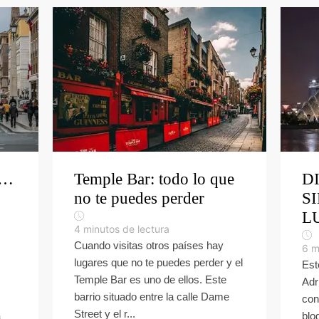
a…
Temple Bar: todo lo que
D
no te puedes perder
S
L
4
minutos de lectura
Cuando visitas otros países hay
6
m
lugares que no te puedes perder y el
Est
Temple Bar es uno de ellos. Este
Adr
barrio situado entre la calle Dame
con
Street y el r...
a
blo