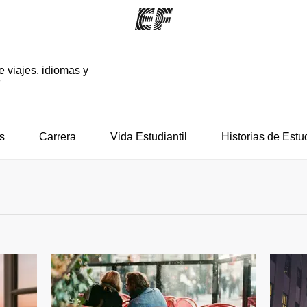
e viajes, idiomas y
F
mas
Oficinas
Sobre
ue hacemos
Encuentra una oficina
Quié
s
Carrera
Vida Estudiantil
Historias de Estu