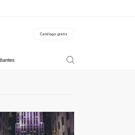
Catálogo gratis
 nosotros
Trabajos
nes somos
Únete al equipo
diantes