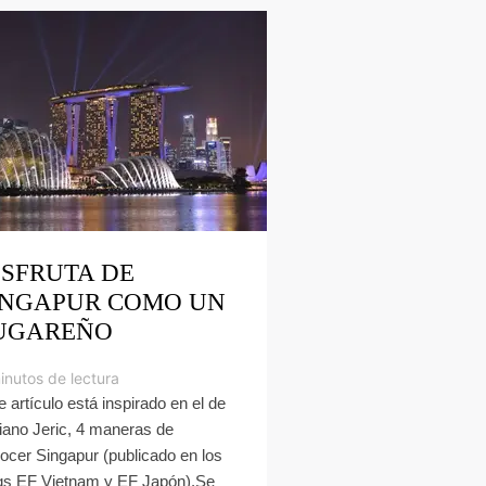
ISFRUTA DE
INGAPUR COMO UN
UGAREÑO
inutos de lectura
e artículo está inspirado en el de
iano Jeric, 4 maneras de
ocer Singapur (publicado en los
gs EF Vietnam y EF Japón).Se