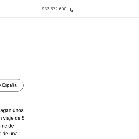
933 672 600
 nosotros
Trabajos
nes somos
Únete al equipo
España
 pagan unos
n viaje de 8
orme de
s de una