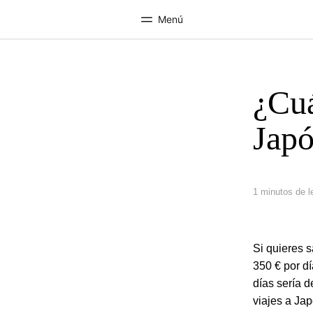
Menú
¿Cuá
Inicio
Progra
Bienvenido a EF
Ver todo lo q
Jap
1 minutos de l
Si quieres 
350 € por dí
días sería d
viajes a Ja