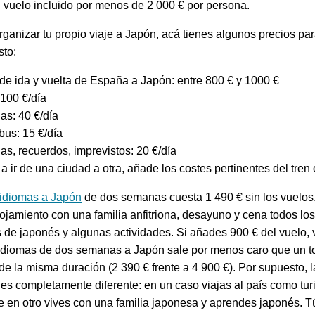
vuelo incluido por menos de 2 000 € por persona.
rganizar tu propio viaje a Japón, acá tienes algunos precios pa
sto:
de ida y vuelta de España a Japón: entre 800 € y 1000 €
 100 €/día
s: 40 €/día
bus: 15 €/día
as, recuerdos, imprevistos: 20 €/día
 a ir de una ciudad a otra, añade los costes pertinentes del tren 
 idiomas a Japón
de dos semanas cuesta 1 490 € sin los vuelos.
lojamiento con una familia anfitriona, desayuno y cena todos lo
s de japonés y algunas actividades. Si añades 900 € del vuelo,
 idiomas de dos semanas a Japón sale por menos caro que un t
e la misma duración (2 390 € frente a 4 900 €). Por supuesto, l
es completamente diferente: en un caso viajas al país como turi
e en otro vives con una familia japonesa y aprendes japonés. T