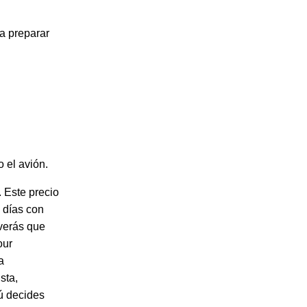
ra preparar
o el avión.
 Este precio
s días con
 verás que
our
a
sta,
ú decides