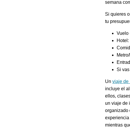
semana con 
Si quieres o
tu presupue
Vuelo 
Hotel:
Comida
Metro/
Entrad
Si vas
Un
viaje de
incluye el a
ellos, clase
un viaje de
organizado d
experiencia 
mientras qu