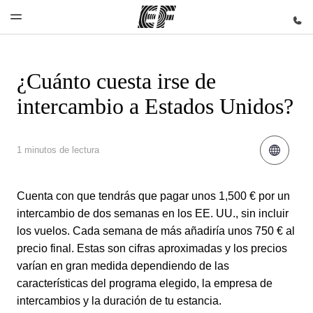
¿Cuánto cuesta irse de
Inicio
Programas
Oficinas
Sobre
Trabajos
intercambio a Estados Unidos?
nosotros
Bienvenido
Ver todo lo
Encuentra
Únete al
a EF
que hacemos
una oficina
equipo
Quiénes
somos
1 minutos de lectura
Cuenta con que tendrás que pagar unos 1,500 € por un
intercambio de dos semanas en los EE. UU., sin incluir
los vuelos. Cada semana de más añadiría unos 750 € al
precio final. Estas son cifras aproximadas y los precios
varían en gran medida dependiendo de las
características del programa elegido, la empresa de
intercambios y la duración de tu estancia.