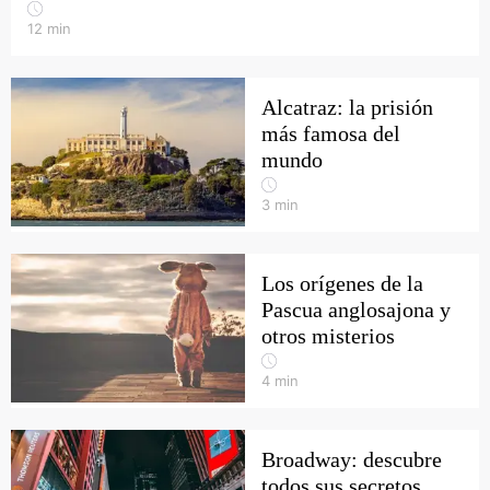
12
min
Alcatraz: la prisión
más famosa del
mundo
3
min
Los orígenes de la
Pascua anglosajona y
otros misterios
4
min
Broadway: descubre
todos sus secretos