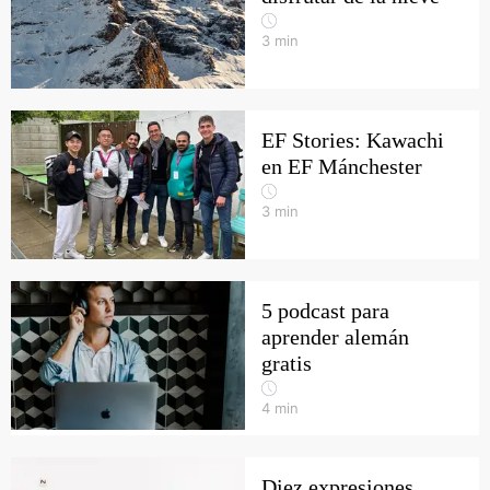
3
min
EF Stories: Kawachi
en EF Mánchester
3
min
5 podcast para
aprender alemán
gratis
4
min
Diez expresiones