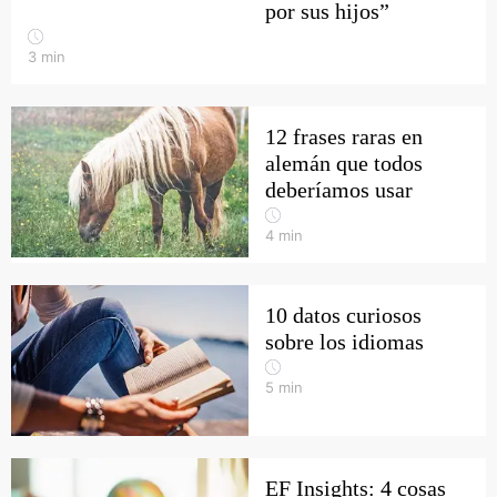
por sus hijos”
3
min
12 frases raras en
alemán que todos
deberíamos usar
4
min
10 datos curiosos
sobre los idiomas
5
min
EF Insights: 4 cosas