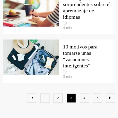
sorprendentes sobre el
aprendizaje de
idiomas
4
min
10 motivos para
tomarse unas
“vacaciones
inteligentes”
3
min
1
2
3
4
5